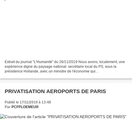
Extrait du journal "L'Humanité" du 26/11/2019 Nous avons, localement, une
expérience digne du paysage national: secrétaire local du PS, sous la
présidence Hollande, avec un ministre de l'économie qui
s'appelait...Emmanuel Macron, nous avons désormais...
PRIVATISATION AEROPORTS DE PARIS
Publié le 17/11/2019 à 13:48
Par
PCFPLOEMEUR