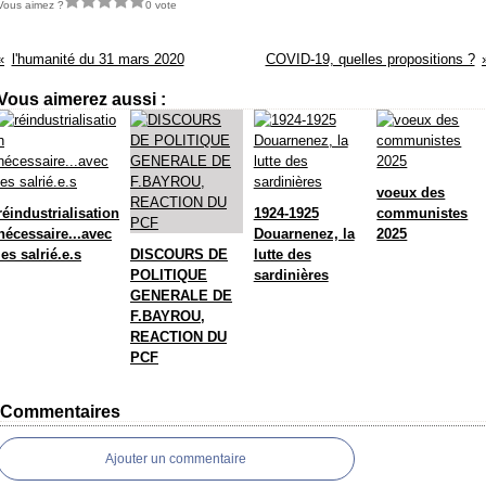
Vous aimez ?
0 vote
l'humanité du 31 mars 2020
COVID-19, quelles propositions ?
Vous aimerez aussi :
voeux des
réindustrialisation
1924-1925
communistes
nécessaire...avec
Douarnenez, la
2025
les salrié.e.s
DISCOURS DE
lutte des
POLITIQUE
sardinières
GENERALE DE
F.BAYROU,
REACTION DU
PCF
Commentaires
Ajouter un commentaire