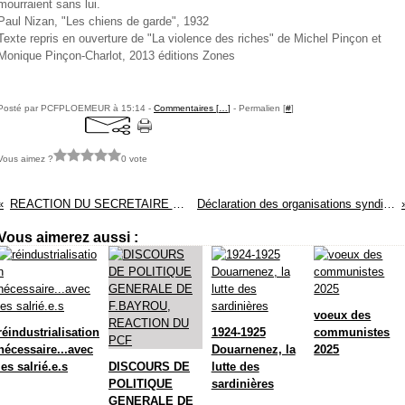
mourraient sans lui.
Paul Nizan, "Les chiens de garde", 1932
Texte repris en ouverture de "La violence des riches" de Michel Pinçon et
Monique Pinçon-Charlot, 2013 éditions Zones
Posté par PCFPLOEMEUR à 15:14 -
Commentaires [
…
]
- Permalien [
#
]
Vous aimez ?
0 vote
REACTION DU SECRETAIRE du PCF DU FINISTERE AUX LICENCIEMENTS
Déclaration des organisations syndicales de salariés CGT, Solidaires et FSU de Bretagne
Vous aimerez aussi :
voeux des
réindustrialisation
1924-1925
communistes
nécessaire...avec
Douarnenez, la
2025
les salrié.e.s
DISCOURS DE
lutte des
POLITIQUE
sardinières
GENERALE DE